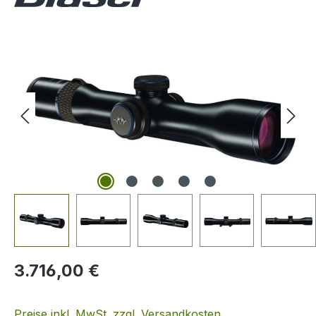
Bildergalerie überspringen
Regulärer Preis:
3.716,00 €
Preise inkl. MwSt. zzgl. Versandkosten