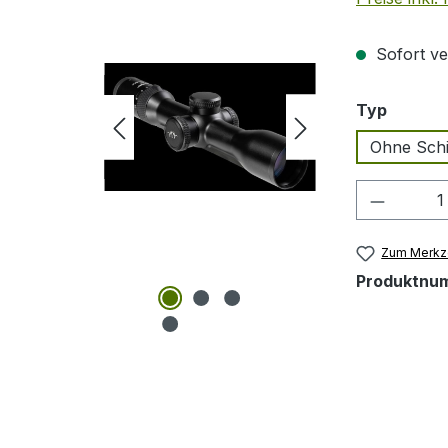
Sofort ver
auswäh
Typ
Ohne Sch
Produkt
Zum Merkze
Produktnu