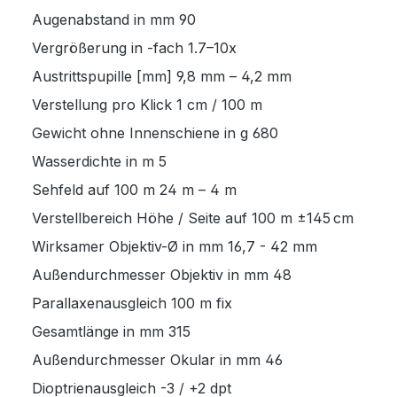
Augenabstand in mm
90
Vergrößerung in -fach
1.7–10x
Austrittspupille [mm]
9,8 mm – 4,2 mm
Verstellung pro Klick
1 cm / 100 m
Gewicht ohne Innenschiene in g
680
Wasserdichte in m
5
Sehfeld auf 100 m
24 m – 4 m
Verstellbereich Höhe / Seite auf 100 m
±145 cm
Wirksamer Objektiv-Ø in mm
16,7 - 42 mm
Außendurchmesser Objektiv in mm
48
Parallaxenausgleich
100 m fix
Gesamtlänge in mm
315
Außendurchmesser Okular in mm
46
Dioptrienausgleich
-3 / +2 dpt