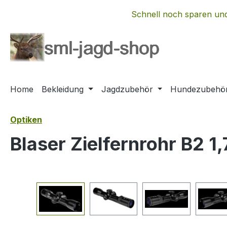
m Hauptinhalt springen
Zur Suche springen
Zur Hauptnavigation springen
Schnell noch sparen und
Home
Bekleidung
Jagdzubehör
Hundezubehö
Optiken
Blaser Zielfernrohr B2 1
Bildergalerie überspringen