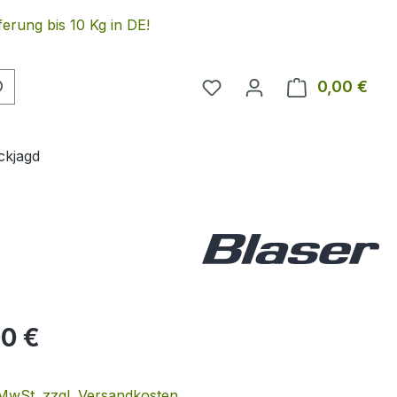
erung bis 10 Kg in DE!
Du hast 0 Produkte auf 
0,00 €
Ware
ckjagd
eis:
00 €
. MwSt. zzgl. Versandkosten