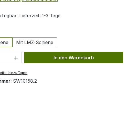
fügbar, Lieferzeit: 1-3 Tage
len
iene
Mit LMZ-Schiene
 Anzahl: Gib den gewünschten Wert ein 
In den Warenkorb
ttel hinzufügen
mmer:
SW10158.2