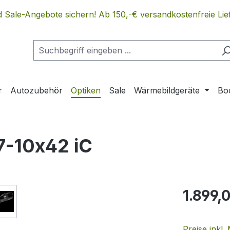
 Sale-Angebote sichern! Ab 150,-€ versandkostenfreie Lief
r
Autozubehör
Optiken
Sale
Wärmebildgeräte
Bo
,7-10x42 iC
Regulärer Pr
1.899,
Preise inkl