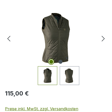
Bildergalerie überspringen
Regulärer Preis:
115,00 €
Preise inkl. MwSt. zzgl. Versandkosten