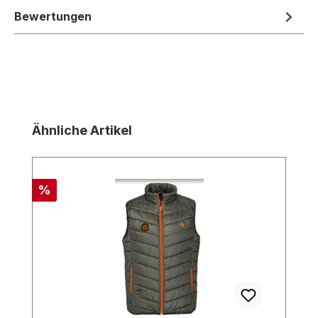
Bewertungen
Produktgalerie überspringen
Ähnliche Artikel
Rabatt
%