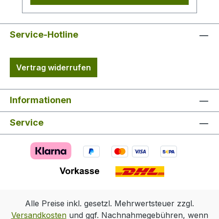
befindet sich ein Trichter, dieser Trichter
leitet überschüssiges Futter nach unten
ab. Es verbleiben keine Futterreste am
Service-Hotline
Futterautomat. Der Streuteller ist im
Ruhezustand verschlossen, es besteht
Vertrag widerrufen
kein direkter Zugang zum Futter Erst
wenn der Futterautomat sich einschaltet,
öffnen sich die Klappen am Streuteller
Informationen
durch Fliehkraft und das Futter wird
verstreut. Nach Abschluss des
Service
Streuvorgangs schließen sich die Klappen
wieder selbstständig. Die Programmierung
des Futterautomaten erfolgt einfach über
die digitale Kontrolleinheit. Streuweite:
max. 10 m – hängt vom Kirrgut und
eingestellter Stärke ab; Maße (HxLxB):
25x18x18 cm; Gewicht: 1,5 kg. Hinweis auf
Alle Preise inkl. gesetzl. Mehrwertsteuer zzgl.
Batterie- und Elektro G (§ 18 BattG i.V.m. §
Versandkosten
und ggf. Nachnahmegebühren, wenn