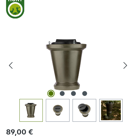
Bildergalerie überspringen
Regulärer Preis:
89,00 €