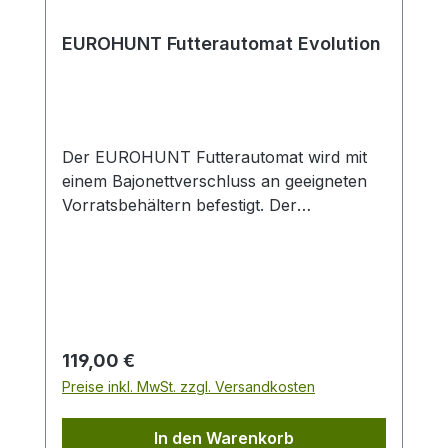
EUROHUNT Futterautomat Evolution
Der EUROHUNT Futterautomat wird mit
einem Bajonettverschluss an geeigneten
Vorratsbehältern befestigt. Der
Futterautomat kann vom Vorratsbehälter
abgenommen werden, der Halter verbleibt
am Vorratsbehälter. Eine
Verschlussklappe im Halter verhindert,
dass ungewünscht Futter aus dem
Vorratsbehälter fällt. Einstellarbeiten am
Regulärer Preis:
119,00 €
Futterautomaten können so einfach
Preise inkl. MwSt. zzgl. Versandkosten
vorgenommen werden. Der EUROHUNT
Futterautomat ist am Streuteller mit einem
In den Warenkorb
Schutzkäfig ausgestattet. Darunter