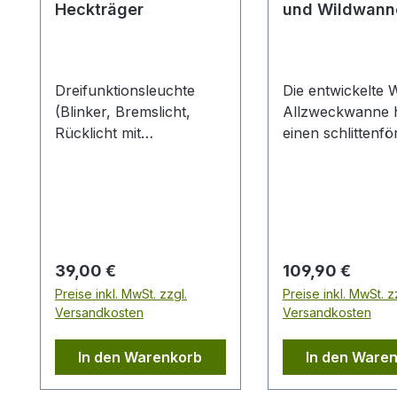
Heckträger
und Wildwann
Dreifunktionsleuchte
Die entwickelte 
(Blinker, Bremslicht,
Allzweckwanne 
Rücklicht mit
einen schlittenförmigen
Nummernschildbeleucht
Bug und eingearb
ung), inkl. 1,5m Kabel mit
Kufen zum leich
7poligemStecker und 2,5
Ziehen der Wanne über
m Zwischenkabel, leicht
den Boden. Die g
anzubringen.
Oberfläche ermö
das einfache Reinigen
Regulärer Preis:
Regulärer Preis:
39,00 €
109,90 €
der Wanne. Mit v
Preise inkl. MwSt. zzgl.
Preise inkl. MwSt. z
für Seildurchzüg
Versandkosten
Versandkosten
unverwüstlichem P
Material, schlag
In den Warenkorb
In den Ware
bruchfest und ei
Temperaturbestä