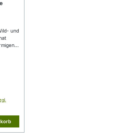
e
Wild- und
hat
eitete
teren
latte
glicht
ier Ösen
zgl.
e, aus
E
-und
nkorb
ner
ndig