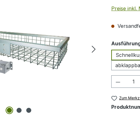
Preise inkl
Versandfer
Ausführun
Schnellku
abklappba
Produkt
Zum Merkze
Produktnu