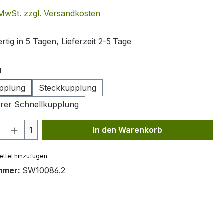
. MwSt. zzgl. Versandkosten
tig in 5 Tagen, Lieferzeit 2-5 Tage
auswählen
g
pplung
Steckkupplung
rer Schnellkupplung
 Anzahl: Gib den gewünschten Wert ein 
1
In den Warenkorb
ttel hinzufügen
mmer:
SW10086.2