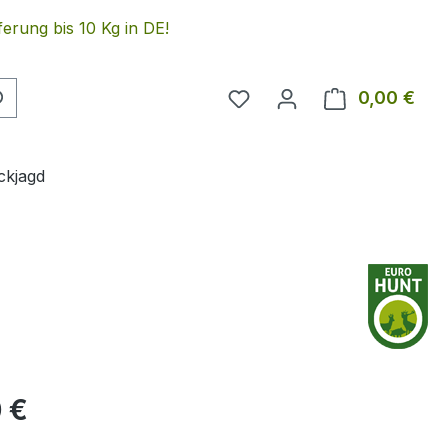
erung bis 10 Kg in DE!
Du hast 0 Produkte auf 
0,00 €
Ware
ckjagd
eis:
 €