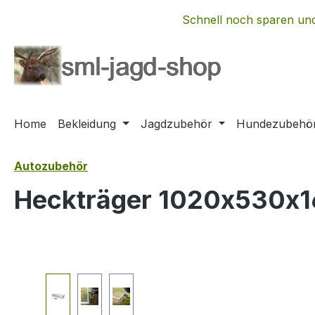
m Hauptinhalt springen
Zur Suche springen
Zur Hauptnavigation springen
Schnell noch sparen und
Home
Bekleidung
Jagdzubehör
Hundezubehö
Autozubehör
Heckträger 1020x530x1
Bildergalerie überspringen