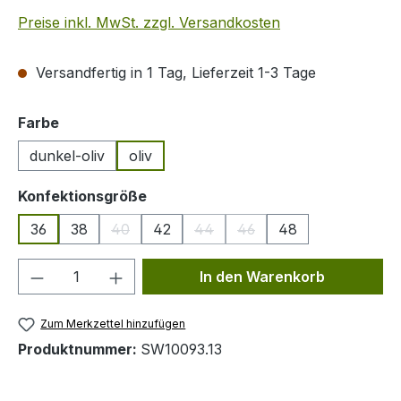
Preise inkl. MwSt. zzgl. Versandkosten
Versandfertig in 1 Tag, Lieferzeit 1-3 Tage
auswählen
Farbe
dunkel-oliv
oliv
auswählen
Konfektionsgröße
36
38
40
42
44
46
48
(Diese Option ist zurzeit nicht verfügbar.)
(Diese Option ist zurzeit nicht ver
(Diese Option ist zurzeit n
Produkt Anzahl: Gib den gewünschten We
In den Warenkorb
Zum Merkzettel hinzufügen
Produktnummer:
SW10093.13