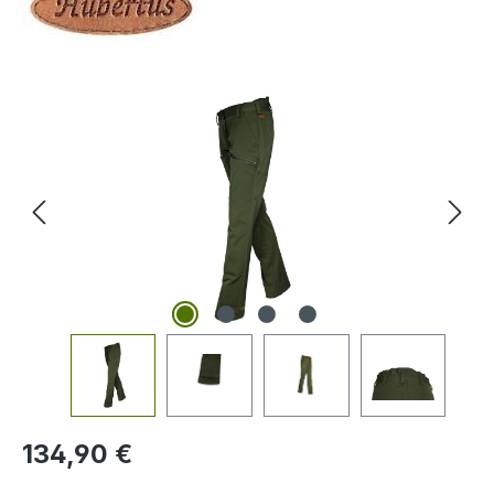
Bildergalerie überspringen
Regulärer Preis:
134,90 €