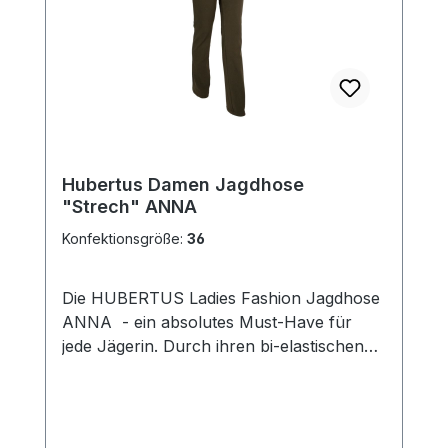
Hubertus Damen Jagdhose
"Strech" ANNA
Konfektionsgröße:
36
Die HUBERTUS Ladies Fashion Jagdhose
ANNA - ein absolutes Must-Have für
jede Jägerin. Durch ihren bi-elastischen
Stoff sitzt sie ausgezeichnet am Körper
und bietet zugleich eine herausragende
Bewegungsfreiheit. Die klassische Art
einer Five-Pocket-Hose verleiht ihr einen