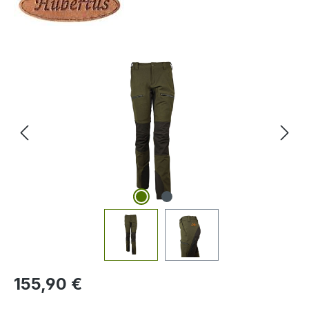
Bildergalerie überspringen
Regulärer Preis:
155,90 €