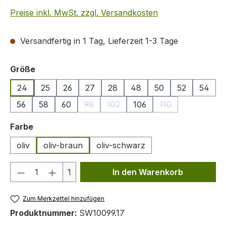
Preise inkl. MwSt. zzgl. Versandkosten
Versandfertig in 1 Tag, Lieferzeit 1-3 Tage
auswählen
Größe
24
25
26
27
28
48
50
52
54
56
58
60
98
102
106
110
(Diese Option ist zurzeit nicht verfügbar.)
(Diese Option ist zurzeit nicht ver
(Diese Option ist z
auswählen
Farbe
oliv
oliv-braun
oliv-schwarz
Produkt Anzahl: Gib den gewünschten We
1
In den Warenkorb
Zum Merkzettel hinzufügen
Produktnummer:
SW10099.17