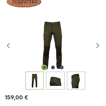
Bildergalerie überspringen
Regulärer Preis:
159,00 €