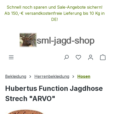
Zum Hauptinhalt springen
Schnell noch sparen und Sale-Angebote sichern!
Ab 150,-€ versandkostenfreie Lieferung bis 10 Kg in
DE!
Du hast 0 Produ
Ware
Bekleidung
Herrenbekleidung
Hosen
Hubertus Function Jagdhose
Strech "ARVO"