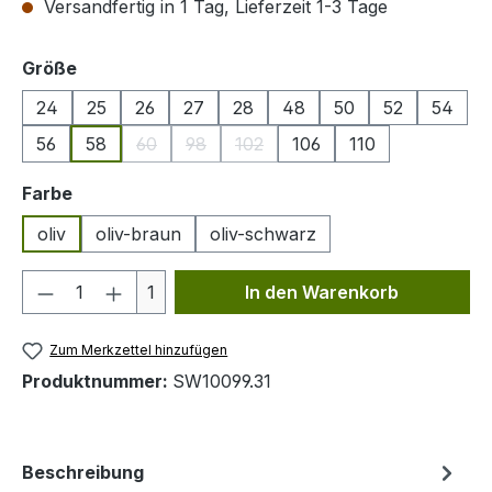
Versandfertig in 1 Tag, Lieferzeit 1-3 Tage
auswählen
Größe
24
25
26
27
28
48
50
52
54
56
58
60
98
102
106
110
(Diese Option ist zurzeit nicht verfügbar.)
(Diese Option ist zurzeit nicht verfügbar.)
(Diese Option ist zurzeit nicht ver
auswählen
Farbe
oliv
oliv-braun
oliv-schwarz
Produkt Anzahl: Gib den gewünschten We
1
In den Warenkorb
Zum Merkzettel hinzufügen
Produktnummer:
SW10099.31
Beschreibung