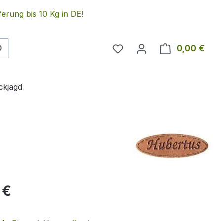
erung bis 10 Kg in DE!
Du hast 0 Produkte auf 
0,00 €
Ware
ckjagd
eis:
 €