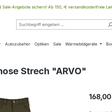
 Sale-Angebote sichern! Ab 150,-€ versandkostenfreie Lief
r
Autozubehör
Optiken
Sale
Wärmebildgeräte
Bo
hose Strech "ARVO"
Regulärer Pr
168,00