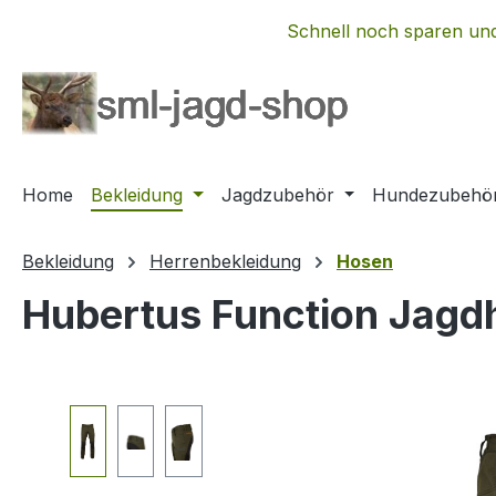
m Hauptinhalt springen
Zur Suche springen
Zur Hauptnavigation springen
Schnell noch sparen und
Home
Bekleidung
Jagdzubehör
Hundezubehö
Bekleidung
Herrenbekleidung
Hosen
Hubertus Function Jagd
Bildergalerie überspringen