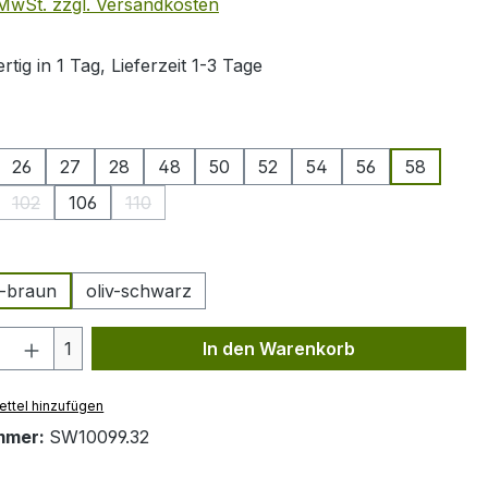
. MwSt. zzgl. Versandkosten
tig in 1 Tag, Lieferzeit 1-3 Tage
ählen
26
27
28
48
50
52
54
56
58
102
106
110
se Option ist zurzeit nicht verfügbar.)
(Diese Option ist zurzeit nicht verfügbar.)
(Diese Option ist zurzeit nicht verfügbar.)
ählen
v-braun
oliv-schwarz
 Anzahl: Gib den gewünschten Wert ein 
1
In den Warenkorb
ttel hinzufügen
mmer:
SW10099.32