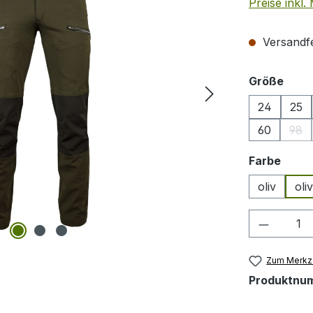
Preise inkl
Versandfer
ausw
Größe
24
25
60
98
(Die
ausw
Farbe
oliv
oli
Produkt
Zum Merkze
Produktnu