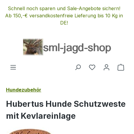
Zum Hauptinhalt springen
Schnell noch sparen und Sale-Angebote sichern!
Ab 150,-€ versandkostenfreie Lieferung bis 10 Kg in
DE!
Du hast 0 Produ
Ware
Hundezubehör
Hubertus Hunde Schutzweste
mit Kevlareinlage