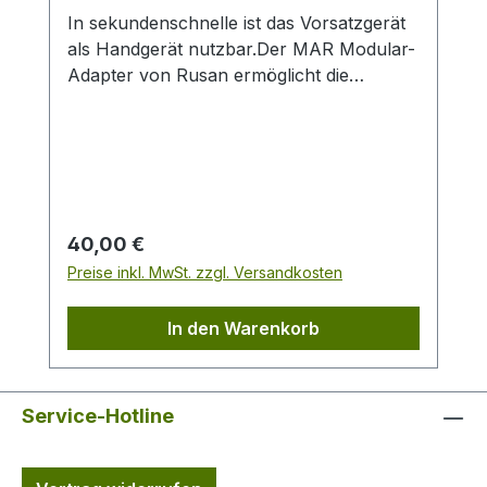
In sekundenschnelle ist das Vorsatzgerät
als Handgerät nutzbar.Der MAR Modular-
Adapter von Rusan ermöglicht die
Integration eines Vergößerungsmoduls in
ein Wärmebildvorsatzgerät. Durch die
Kombination lässt sich das
Wärmebildvorsatzgerät problemlos in ein
Handgerät umwandeln. Der Umbau
erfolgt ohne Werkzeug und
Regulärer Preis:
40,00 €
schnell. Gewinde: M35 x 075
Preise inkl. MwSt. zzgl. Versandkosten
In den Warenkorb
Service-Hotline