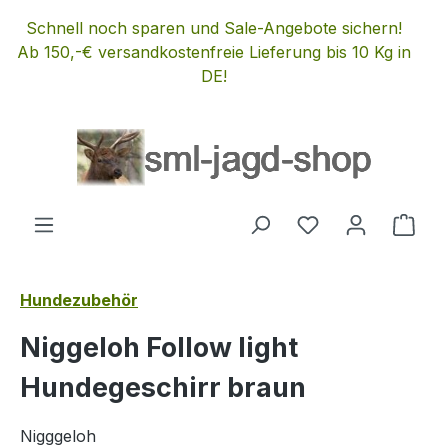
Zum Hauptinhalt springen
Schnell noch sparen und Sale-Angebote sichern!
Ab 150,-€ versandkostenfreie Lieferung bis 10 Kg in
DE!
Du hast 0 Produ
Ware
Hundezubehör
Niggeloh Follow light
Hundegeschirr braun
Nigggeloh