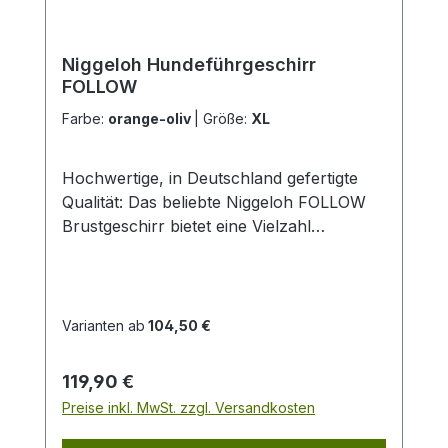
Niggeloh Hundeführgeschirr
FOLLOW
Farbe:
orange-oliv
|
Größe:
XL
Hochwertige, in Deutschland gefertigte
Qualität: Das beliebte Niggeloh FOLLOW
Brustgeschirr bietet eine Vielzahl
funktioneller Details und überzeugt durch
seine ergonomische Konstruktion, die den
Geschirren von Schlittenhunden ähnelt.
Es wird höchsten Ansprüchen gerecht, ist
Varianten ab
104,50 €
äußerst robust und dabei federleicht.
Ideale Anpassung an die Anatomie des
Regulärer Preis:
119,90 €
Hundes Mit 3 Steckverschlüssen und
Preise inkl. MwSt. zzgl. Versandkosten
verstellbarem Bauchgurt Halsgurt mit
hoch belastbarem Metallsteckverschluss