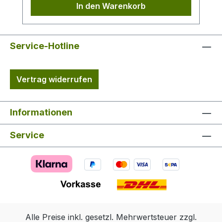
In den Warenkorb
Kapuze, geräumige Hasentaschen mit
wasserdichtem und abwaschbarem
Innenfutter. Obermaterial: 65 % Polyester,
35 % Baumwolle
Service-Hotline
Vertrag widerrufen
Informationen
Service
Alle Preise inkl. gesetzl. Mehrwertsteuer zzgl.