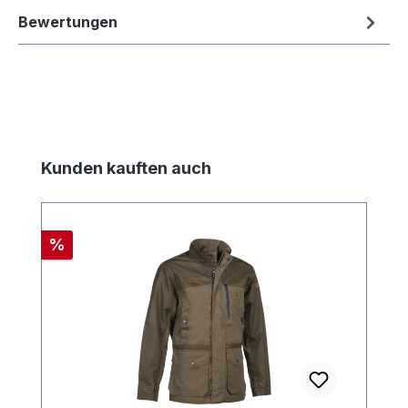
Bewertungen
Produktgalerie überspringen
Kunden kauften auch
Rabatt
%