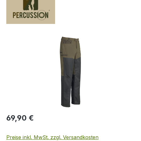
Bildergalerie überspringen
Regulärer Preis:
69,90 €
Preise inkl. MwSt. zzgl. Versandkosten