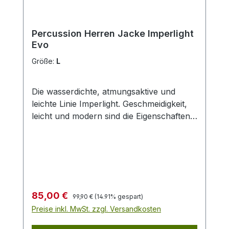
Percussion Herren Jacke Imperlight
Evo
Größe:
L
Die wasserdichte, atmungsaktive und
leichte Linie Imperlight. Geschmeidigkeit,
leicht und modern sind die Eigenschaften,
welche die Linie Imperlight am besten
definieren. Eine wasserundurchlässige,
atmungsaktive und geschmeidige Jacke.
Mit wasserdichten Nähten, zwei
geräumige Außentaschen mit integrierten
Patronenschlaufen, zwei
Regulärer Preis:
Verkaufspreis:
85,00 €
99,90 €
(14.91% gespart)
Napoleontaschen, eine Brusttasche, drei
Preise inkl. MwSt. zzgl. Versandkosten
Innentaschen davon eine Handytasche.
Im Kragen intergierte, abnehmbare