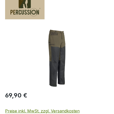
Bildergalerie überspringen
Regulärer Preis:
69,90 €
Preise inkl. MwSt. zzgl. Versandkosten