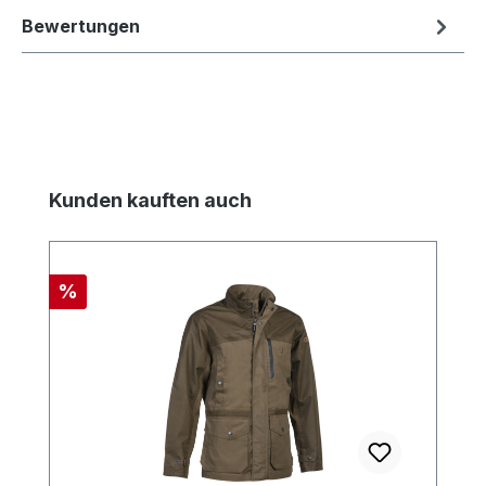
Bewertungen
Produktgalerie überspringen
Kunden kauften auch
Rabatt
%