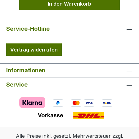
In den Warenkorb
Kapuze, geräumige Hasentaschen mit
wasserdichtem und abwaschbarem
Innenfutter. Obermaterial: 65 % Polyester,
35 % Baumwolle
Service-Hotline
Vertrag widerrufen
Informationen
Service
Alle Preise inkl. gesetzl. Mehrwertsteuer zzgl.