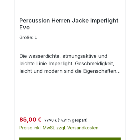
Percussion Herren Jacke Imperlight
Evo
Größe:
L
Die wasserdichte, atmungsaktive und
leichte Linie Imperlight. Geschmeidigkeit,
leicht und modern sind die Eigenschaften,
welche die Linie Imperlight am besten
definieren. Eine wasserundurchlässige,
atmungsaktive und geschmeidige Jacke.
Mit wasserdichten Nähten, zwei
geräumige Außentaschen mit integrierten
Patronenschlaufen, zwei
Regulärer Preis:
Verkaufspreis:
85,00 €
99,90 €
(14.91% gespart)
Napoleontaschen, eine Brusttasche, drei
Preise inkl. MwSt. zzgl. Versandkosten
Innentaschen davon eine Handytasche.
Im Kragen intergierte, abnehmbare