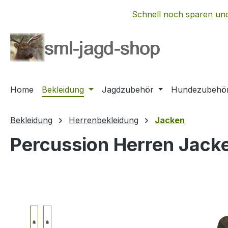
m Hauptinhalt springen
Zur Suche springen
Zur Hauptnavigation springen
Schnell noch sparen und
Home
Bekleidung
Jagdzubehör
Hundezubehö
Bekleidung
Herrenbekleidung
Jacken
Percussion Herren Jacke
Bildergalerie überspringen