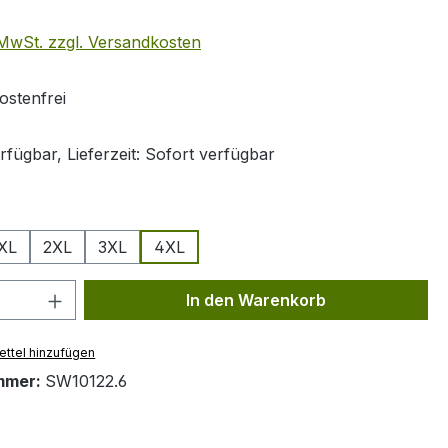
. MwSt. zzgl. Versandkosten
stenfrei
fügbar, Lieferzeit: Sofort verfügbar
ählen
XL
2XL
3XL
4XL
 Anzahl: Gib den gewünschten Wert ein 
In den Warenkorb
ttel hinzufügen
mmer:
SW10122.6