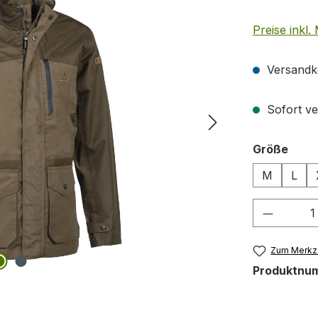
Preise inkl
Versandko
Sofort ver
ausw
Größe
M
L
Produkt
Zum Merkze
Produktnu