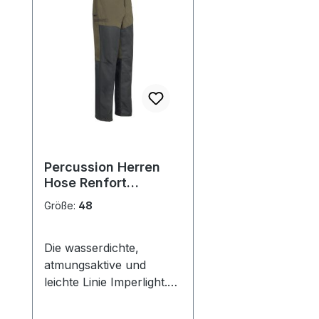
Percussion Herren
Hose Renfort
Imperlight Evo
Größe:
48
Die wasserdichte,
atmungsaktive und
leichte Linie Imperlight.
Geschmeidigkeit, leicht
und modern sind die