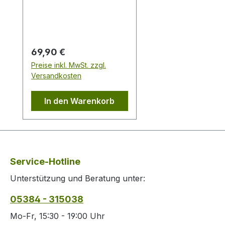
Eigenschaften, welche
die Linie Imperlight am
besten definieren. Die
Jagdhose mit laminierter
Regulärer Preis:
69,90 €
Membran, verleiht der
Preise inkl. MwSt. zzgl.
Hose Wasserdichtigkeit
Versandkosten
und Atmungsaktivität. Die
Hose hat sechs
In den Warenkorb
Taschen, darunter ist
eine Messertasche.
Durch einen
rutschfesten und
elastischen Bund verleiht
Service-Hotline
die Hose ein gutes
Unterstützung und Beratung unter:
Tragegefühl. 65%
Polyester und 35%
05384 - 315038
Baumwolle
Mo-Fr, 15:30 - 19:00 Uhr