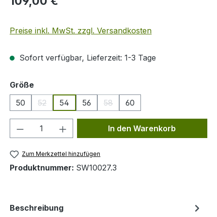
109,00 €
Preise inkl. MwSt. zzgl. Versandkosten
Sofort verfügbar, Lieferzeit: 1-3 Tage
auswählen
Größe
50
52
54
56
58
60
(Diese Option ist zurzeit nicht verfügbar.)
(Diese Option ist zurzeit nicht ver
Produkt Anzahl: Gib den gewünschten We
In den Warenkorb
Zum Merkzettel hinzufügen
Produktnummer:
SW10027.3
Beschreibung