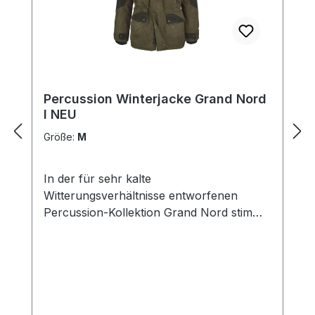
Percussion Winterjacke Grand Nord
I NEU
Größe:
M
In der für sehr kalte
Witterungsverhältnisse entworfenen
Percussion-Kollektion Grand Nord stimmt
einfach alles! Das vierlagige Material –
Oberstoff, Membran, Wattierung und
Microfleecefutter – besteht aus einem
zweifarbigen, wildlederähnlichen
Oberstoff und einem zweigeteilten Futter.
Viele weitere wichtige sowie wetterfeste