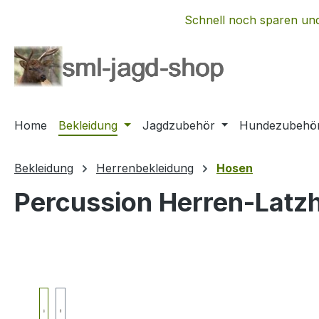
m Hauptinhalt springen
Zur Suche springen
Zur Hauptnavigation springen
Schnell noch sparen und
Home
Bekleidung
Jagdzubehör
Hundezubehö
Bekleidung
Herrenbekleidung
Hosen
Percussion Herren-Latz
Bildergalerie überspringen