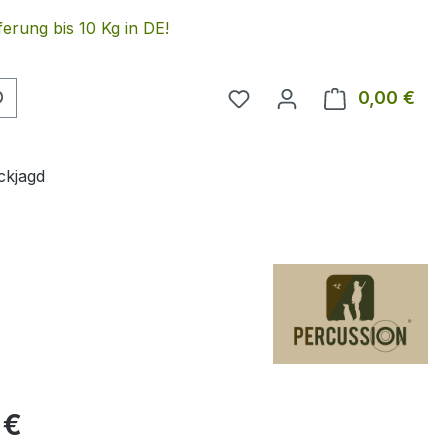
erung bis 10 Kg in DE!
Du hast 0 Produkte auf 
0,00 €
Ware
ckjagd
eis:
 €