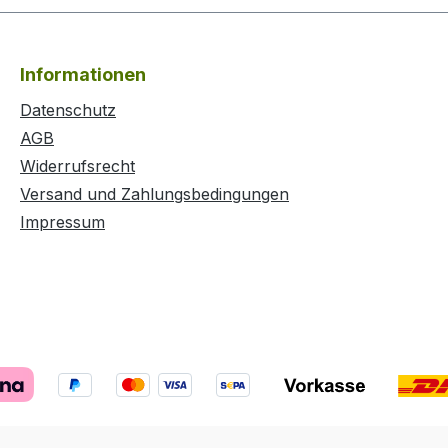
inem
einen festen Schirm
ter,
sowie einer
Weitenverstellung am
Informationen
erren-
Hinterkopf. Farbe khaki.
nd Nord
Einheitsgröße.
Datenschutz
AGB
ungsakti
Widerrufsrecht
ähte
Versand und Zahlungsbedingungen
die
Impressum
Zwei-
hluss
bare,
are
sschlitz
aren
 mit
tzende
lpen