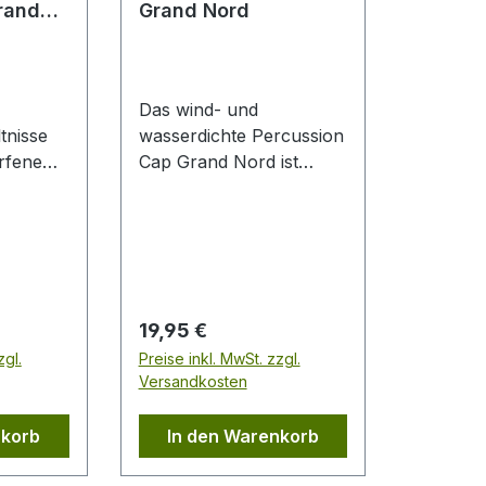
rand
Grand Nord
Das wind- und
tnisse
wasserdichte Percussion
orfene
Cap Grand Nord ist
schön warm dank dem
Herren-
herunterklappbaren
nd Nord
Ohren- und
Nackenschutz sowie
einem warmen
al
Microfleece-Futter.Das
Regulärer Preis:
19,95 €
praktische Cap aus
zgl.
Preise inkl. MwSt. zzgl.
wasserabweisendem
Versandkosten
r)
Obermaterial überzeugt
em
mit samtweichem Griff.In
nkorb
In den Warenkorb
klassischem Schnitt
en
gefertigt, verfügt es über