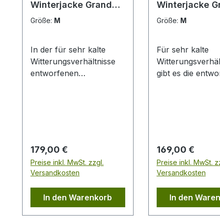
Winterjacke Grand
Winterjacke G
Nord I NEU
Nord
Größe:
M
Größe:
M
In der für sehr kalte
Für sehr kalte
Witterungsverhältnisse
Witterungsverhäl
entworfenen
gibt es die entw
Percussion-Kollektion
Kollektion Grand Nord !
Grand Nord stimmt
Die Percussion 
einfach alles! Das
Winterjacke Gra
vierlagige Material –
ist von oben bis unten
Oberstoff, Membran,
durchdacht. Das
Wattierung und
vierlagige Materi
Regulärer Preis:
Regulärer Preis:
179,00 €
169,00 €
Microfleecefutter –
(Oberstoff, Membrane,
Preise inkl. MwSt. zzgl.
Preise inkl. MwSt. z
besteht aus einem
Wattierung,
Versandkosten
Versandkosten
zweifarbigen,
Microfleecefutte
wildlederähnlichen
besteht aus ein
In den Warenkorb
In den Ware
Oberstoff und einem
zweifarbigen,
zweigeteilten Futter. Viele
wildlederähnlich