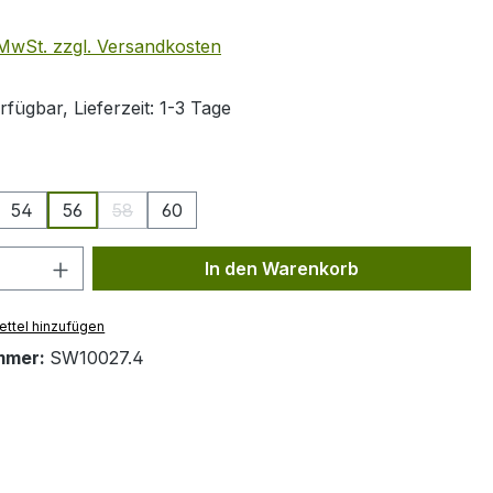
. MwSt. zzgl. Versandkosten
fügbar, Lieferzeit: 1-3 Tage
ählen
54
56
58
60
se Option ist zurzeit nicht verfügbar.)
(Diese Option ist zurzeit nicht verfügbar.)
 Anzahl: Gib den gewünschten Wert ein 
In den Warenkorb
ttel hinzufügen
mmer:
SW10027.4