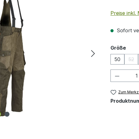
Preise inkl
Sofort ver
ausw
Größe
50
52
(Die
Produkt
Zum Merkze
Produktnu