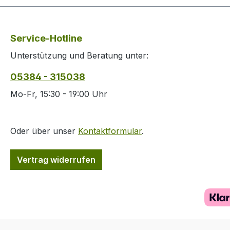
weitere wichtige sowie
Oberstoff und e
wetterfeste Funktionen
zweigeteiltem Fut
zeigen, dass die
oben Fleece, unten
Service-Hotline
Percussion Winterjacke
Polyester. Die H
Unterstützung und Beratung unter:
Grand Nord von oben
Winterjacke Gra
bis unten clever
ist wind- und
05384 - 315038
durchdacht ist und die
wasserdicht,atm
perfekte Wahl für die
v und leise,die N
Mo-Fr, 15:30 - 19:00 Uhr
Winterjagd darstellt.
sind wasserdicht,
vierlagiges Material
Jacke hat einen 
zweigeteiltes Polyester-
Wege-Reißversc
Oder über unser
Kontaktformular
.
Microfleece-Futter
und eine abnehm
wärmeisolierend wind-
warme, verstellb
Vertrag widerrufen
und wasserdicht
Kapuze,Belüftung
verschweißte Nähte
e unter den
laminierte PU-Membran
Armen,verstellb
wasserabweisend
Ärmelabschlüsse
imprägniert
zusätzlich, schü
atmungsaktiv
Windblocker-Stu