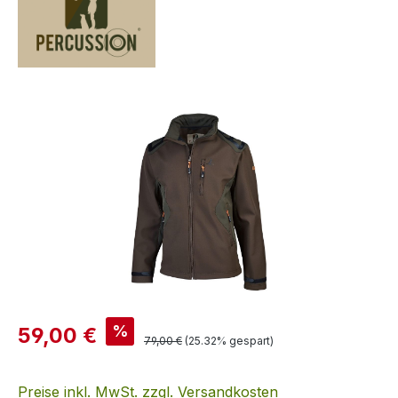
Bildergalerie überspringen
Verkaufspreis:
%
59,00 €
Regulärer Preis:
79,00 €
(25.32% gespart)
Preise inkl. MwSt. zzgl. Versandkosten