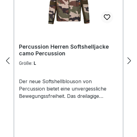
Percussion Herren Softshelljacke
camo Percussion
Größe:
L
Der neue Softshellblouson von
Percussion bietet eine unvergessliche
Bewegungssfreiheit. Das dreilagige
Softshellgewebe sorgt für perfekte
Wasserdichtigkeit und hervorragende
Atmungsaktivität. Innenmaterial aus 100%
Polyester 1 Brusttasche mit Reißverschluß
2 Einschubtaschen mit Reißverschluß