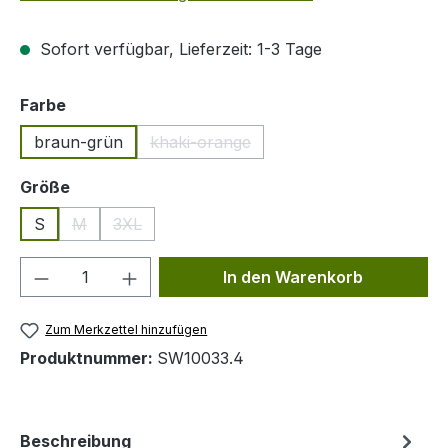
Sofort verfügbar, Lieferzeit: 1-3 Tage
auswählen
Farbe
braun-grün
khaki-orange
(Diese Option ist zurzeit nicht verfügb
auswählen
Größe
S
M
3XL
(Diese Option ist zurzeit nicht verfügbar.)
(Diese Option ist zurzeit nicht verfügbar.)
Produkt Anzahl: Gib den gewünschten We
In den Warenkorb
Zum Merkzettel hinzufügen
Produktnummer:
SW10033.4
Beschreibung