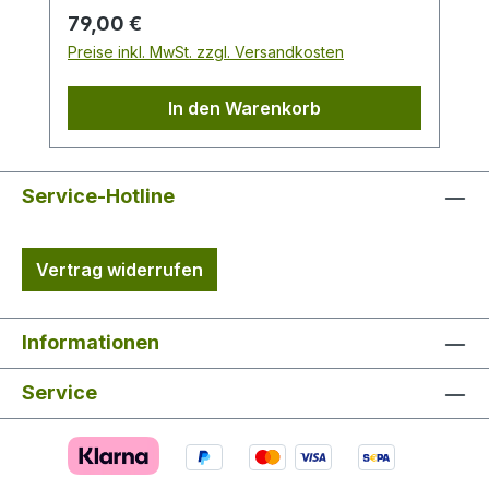
Eingearbeitete Kapuze im Kragen
Regulärer Preis:
79,00 €
Hasentaschen mit wasserdichtem und
Preise inkl. MwSt. zzgl. Versandkosten
waschbarem Futter
In den Warenkorb
Service-Hotline
Vertrag widerrufen
Informationen
Service