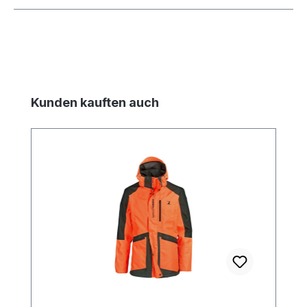
Produktgalerie überspringen
Kunden kauften auch