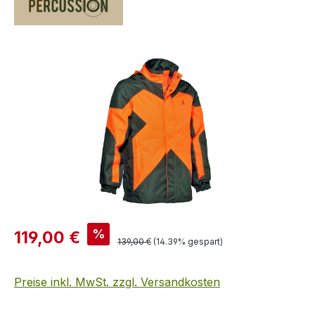
Bildergalerie überspringen
Verkaufspreis:
%
119,00 €
Regulärer Preis:
139,00 €
(14.39% gespart)
Preise inkl. MwSt. zzgl. Versandkosten