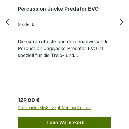
Percussion Jacke Predator EVO
Größe:
L
Die extra robuste und dornenabweisende
Percussion Jagdjacke Predator EVO ist
speziell für die Treib- und
Drückjagdsaison konzipiert. Mit dem
strapazierfähigen Material kann der Weg
auch durch die Dickung gehen. Jagdlich
durchdachte Details erhöhen den
Tragekomfort. robust und
dornenabweisend mit doppeltem 900D-
Regulärer Preis:
129,00 €
Ripstop-Material wind- und wasserdicht
Preise inkl. MwSt. zzgl. Versandkosten
sowie atmungsaktiv mit laminierter
Membran getapte Nähte atmungsaktives
In den Warenkorb
Netzfutter abzipp- und verstellbare