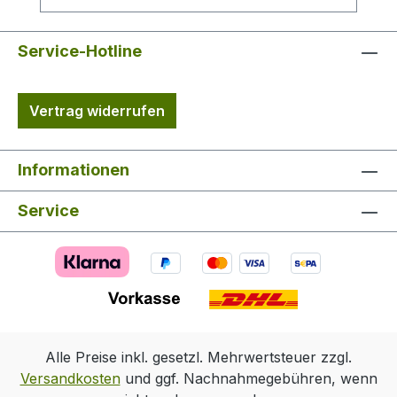
Kapuze mit
NetzfutterStehkragen unterlegter Zwei-
Wege-Reißverschluss mit Druckknopf-
Service-Hotline
Patte abgedecktverstellbare
Ärmelabschlüsse mit
Vertrag widerrufen
Druckknopf Belüftungs-Reißverschlüsse
mit Netzfutter unter den Achseln Bund mit
seitlichen Reißverschluss-Öffnungen für
Informationen
hohen Bewegungskomfort Ausgestattet
ist die Percussion Jagdjacke Predator EVO
Service
mit einer vertikalen Brusttasche mit
laminiertem Reißverschluss, zwei
Seitentaschen mit Druckknopf und zwei
großen Fronttaschen mit laminiertem
Reißverschluss, eine davon mit
Munitionshalterung. Weiterhin sind zwei
Reißverschluss-Innentaschen und zwei
Alle Preise inkl. gesetzl. Mehrwertsteuer zzgl.
Klett-Innentaschen für Smartphone und
Versandkosten
und ggf. Nachnahmegebühren, wenn
Jagdmesser, vorhanden. Dazu hat die