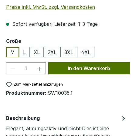
Preise inkl. MwSt. zzgl. Versandkosten
Sofort verfügbar, Lieferzeit: 1-3 Tage
auswählen
Größe
M
L
XL
2XL
3XL
4XL
Produkt Anzahl: Gib den gewünschten We
In den Warenkorb
Zum Merkzettel hinzufügen
Produktnummer:
SW10035.1
Beschreibung
Elegant, atmungsaktiv und leicht Dies ist eine
schöne leichte bis mittelschwere Schießjacke.