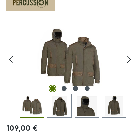
Bildergalerie überspringen
Regulärer Preis:
109,00 €