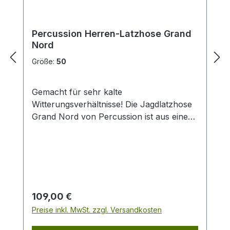
Percussion Herren-Latzhose Grand
Nord
Größe:
50
Gemacht für sehr kalte
Witterungsverhältnisse! Die Jagdlatzhose
Grand Nord von Percussion ist aus einem
mehrlagigen, wind- und wasserdichten,
atmungsaktiven und leisen Material. Die
Oberfläche besteht aus zweifarbigem,
wildlederähnlichem Material mit
Abperleffekt und laminierter PU-
Membran, innen ist sie mit weichem
Regulärer Preis:
109,00 €
Fleece-Stoff gefüttert. Die Hose hat
Preise inkl. MwSt. zzgl. Versandkosten
insgesamt sechs Taschen: zwei
Einschubtaschen zwei Beintaschen mit