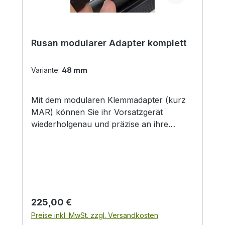
Rusan modularer Adapter komplett
Variante:
48 mm
Mit dem modularen Klemmadapter (kurz
MAR) können Sie ihr Vorsatzgerät
wiederholgenau und präzise an ihre
Tagesoptik montieren.Über vier „Warzen“
wird der Bajonettring (M52 x 0,75), der am
Vorsatzgerät bleibt, an die Klemmhülse
montiert und durch drehen fixiert. Durch
diese Technik sitz ihr Vorsatzgerät immer
wie gewünscht und kann sogar im
Regulärer Preis:
225,00 €
dunkeln ohne Probleme sicher montiert
Preise inkl. MwSt. zzgl. Versandkosten
werden. Besonders eignet sich dieser