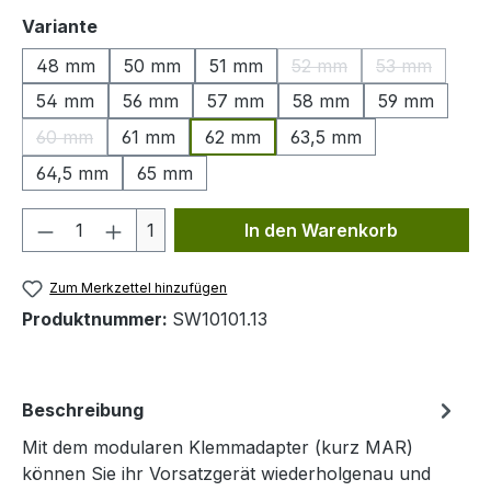
auswählen
Variante
48 mm
50 mm
51 mm
52 mm
53 mm
(Diese Option ist zurzeit
(Diese Optio
54 mm
56 mm
57 mm
58 mm
59 mm
60 mm
61 mm
62 mm
63,5 mm
(Diese Option ist zurzeit nicht verfügbar.)
64,5 mm
65 mm
Produkt Anzahl: Gib den gewünschten We
1
In den Warenkorb
Zum Merkzettel hinzufügen
Produktnummer:
SW10101.13
Beschreibung
Mit dem modularen Klemmadapter (kurz MAR)
können Sie ihr Vorsatzgerät wiederholgenau und