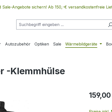
 Sale-Angebote sichern! Ab 150,-€ versandkostenfreie Lief
r
Autozubehör
Optiken
Sale
Wärmebildgeräte
Bo
er -Klemmhülse
Regulärer Pr
159,00
Preise inkl