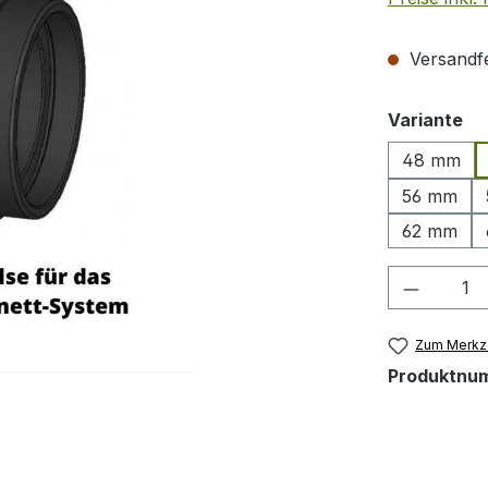
Versandfer
au
Variante
48 mm
56 mm
62 mm
Produkt
Zum Merkze
Produktnu