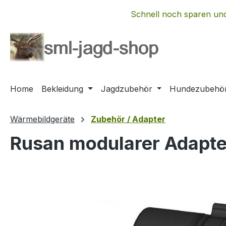
m Hauptinhalt springen
Zur Suche springen
Zur Hauptnavigation springen
Schnell noch sparen und
Home
Bekleidung
Jagdzubehör
Hundezubehö
Wärmebildgeräte
Zubehör / Adapter
Rusan modularer Adapt
Bildergalerie überspringen