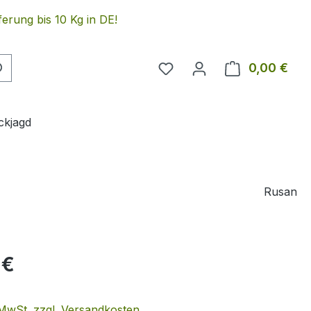
erung bis 10 Kg in DE!
Du hast 0 Produkte auf 
0,00 €
Ware
ckjagd
Rusan
eis:
 €
. MwSt. zzgl. Versandkosten