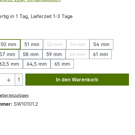
tig in 1 Tag, Lieferzeit 1-3 Tage
swählen
50 mm
51 mm
52 mm
53 mm
54 mm
(Diese Option ist zurzeit nicht verfügbar.
(Diese Option ist zurzeit nich
57 mm
58 mm
59 mm
60 mm
61 mm
(Diese Option ist zurzeit nich
63,5 mm
64,5 mm
65 mm
 Anzahl: Gib den gewünschten Wert ein 
1
In den Warenkorb
ttel hinzufügen
mmer:
SW10101.2