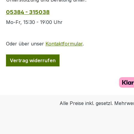
montiert werden.
Besonders eignet sich
05384 - 315038
dieser Adapter für
denjenigen, der sein
Mo-Fr, 15:30 - 19:00 Uhr
Vorsatzgerät auch als
Handgerät verwenden
möchte um es zum
Oder über unser
Kontaktformular
.
Schuss präzise zu
montieren. Eben so für
Vertrag widerrufen
den Jäger der
Beispielsweise zunächst
auf den Bockansitz mit
seiner Tagesoptik gehen
möchte.pdf-> Übersicht
ZF Aussendurchmesser
Alle Preise inkl. gesetzl. Mehrwe