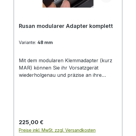
Rusan modularer Adapter komplett
Variante:
48 mm
Mit dem modularen Klemmadapter (kurz
MAR) können Sie ihr Vorsatzgerät
wiederholgenau und präzise an ihre
Tagesoptik montieren.Über vier „Warzen“
wird der Bajonettring (M52 x 0,75), der am
Vorsatzgerät bleibt, an die Klemmhülse
montiert und durch drehen fixiert. Durch
diese Technik sitz ihr Vorsatzgerät immer
wie gewünscht und kann sogar im
Regulärer Preis:
225,00 €
dunkeln ohne Probleme sicher montiert
Preise inkl. MwSt. zzgl. Versandkosten
werden. Besonders eignet sich dieser