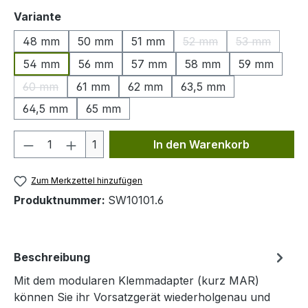
auswählen
Variante
48 mm
50 mm
51 mm
52 mm
53 mm
(Diese Option ist zurzeit
(Diese Optio
54 mm
56 mm
57 mm
58 mm
59 mm
60 mm
61 mm
62 mm
63,5 mm
(Diese Option ist zurzeit nicht verfügbar.)
64,5 mm
65 mm
Produkt Anzahl: Gib den gewünschten We
1
In den Warenkorb
Zum Merkzettel hinzufügen
Produktnummer:
SW10101.6
Beschreibung
Mit dem modularen Klemmadapter (kurz MAR)
können Sie ihr Vorsatzgerät wiederholgenau und