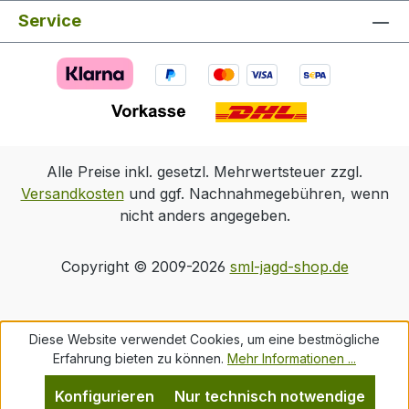
bis +2dpt. Absehenschnellverstellung mit
Service
Arretierung Gesamtverstellbereich Höhe
380 cm / 100 m Verstellbereich Türme 60
cm / 100 m Beleuchtung Ja Wasserdicht
mbar / m 300 / 3 Temperaturbereich
Lagerung -40°C bis +70°C Einsatz -25°C
bis +55°C Absehen Diffraktiv 2.
Bildebene D7 Download: Info Polar T96
Alle Preise inkl. gesetzl. Mehrwertsteuer zzgl.
Versandkosten
und ggf. Nachnahmegebühren, wenn
nicht anders angegeben.
Copyright © 2009-2026
sml-jagd-shop.de
Diese Website verwendet Cookies, um eine bestmögliche
Erfahrung bieten zu können.
Mehr Informationen ...
Konfigurieren
Nur technisch notwendige