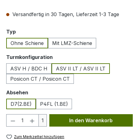
Versandfertig in 30 Tagen, Lieferzeit 1-3 Tage
auswählen
Typ
Ohne Schiene
Mit LMZ-Schiene
auswählen
Turmkonfiguration
ASV H / BDC H
ASV II LT / ASV II LT
Posicon CT / Posicon CT
auswählen
Absehen
D7(2.BE)
P4FL (1.BE)
Produkt Anzahl: Gib den gewünschten We
1
In den Warenkorb
Zum Merkzettel hinzufügen